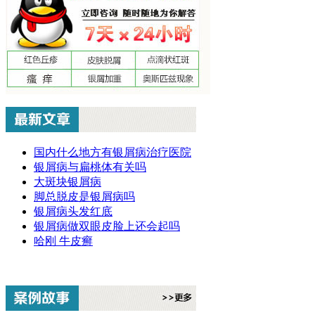
国内什么地方有银屑病治疗医院
银屑病与扁桃体有关吗
大斑块银屑病
脚总脱皮是银屑病吗
银屑病头发红底
银屑病做双眼皮脸上还会起吗
哈刚 牛皮癣