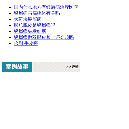
国内什么地方有银屑病治疗医院
银屑病与扁桃体有关吗
大斑块银屑病
脚总脱皮是银屑病吗
银屑病头发红底
银屑病做双眼皮脸上还会起吗
哈刚 牛皮癣