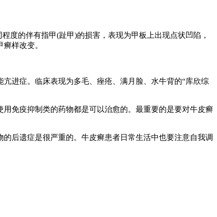
程度的伴有指甲(趾甲)的损害，表现为甲板上出现点状凹陷，
甲癣样改变。
能亢进症。临床表现为多毛、痤疮、满月脸、水牛背的“库欣综
使用免疫抑制类的药物都是可以治愈的。最重要的是要对牛皮癣
物的后遗症是很严重的。牛皮癣患者日常生活中也要注意自我调