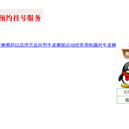
皮癣擦药以后痒怎
反向型牛皮癣能运动
经常用电脑对牛皮癣