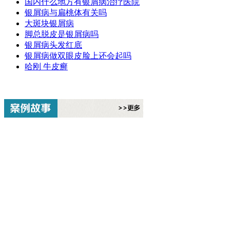
国内什么地方有银屑病治疗医院
银屑病与扁桃体有关吗
大斑块银屑病
脚总脱皮是银屑病吗
银屑病头发红底
银屑病做双眼皮脸上还会起吗
哈刚 牛皮癣